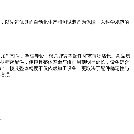
，以先进优良的自动化生产和测试装备为保障，以科学规范的
、顶针司筒、导柱导套、模具弹簧等配件需求持续增长。高品质
型精密配件，使模具整体寿命与维护周期明显延长，设备综合
出，模具整体精度不仅依赖加工设备，更取决于配件稳定性与
增强。
。