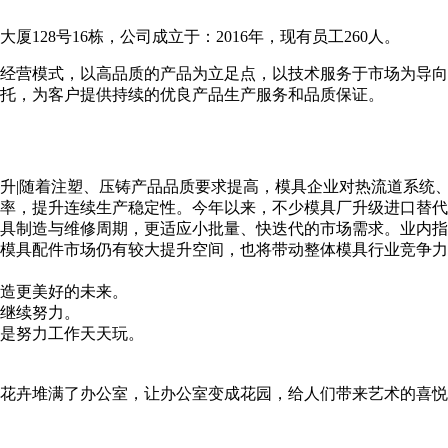
28号16栋，公司成立于：2016年，现有员工260人。
经营模式，以高品质的产品为立足点，以技术服务于市场为导向
托，为客户提供持续的优良产品生产服务和品质保证。
升|随着注塑、压铸产品品质要求提高，模具企业对热流道系统
率，提升连续生产稳定性。今年以来，不少模具厂升级进口替代
具制造与维修周期，更适应小批量、快迭代的市场需求。业内指
模具配件市场仍有较大提升空间，也将带动整体模具行业竞争力
造更美好的未来。
继续努力。
是努力工作天天玩。
花卉堆满了办公室，让办公室变成花园，给人们带来艺术的喜悦