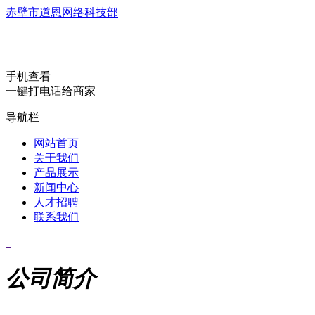
赤壁市道恩网络科技部
手机查看
一键打电话给商家
导航栏
网站首页
关于我们
产品展示
新闻中心
人才招聘
联系我们
公司简介